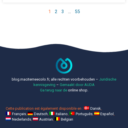
1
2
3
…
55
blog.maciterneecolo.fr, alle rechten voorbehouden –
Juridische
kennisgeving
–
Gemaakt door AUDA
Ga terug naar de
online shop.
Cette publication est également disponible en :
Dansk
Français
Deutsch
Italiano
Português
Español
Nederlands
Austrian
Belgian