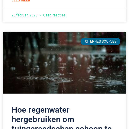
LEES MEER "
20 februari 2026
Geen reacties
CITERNES SOUPLES
Hoe regenwater
hergebruiken om
tuingereedschap schoon te