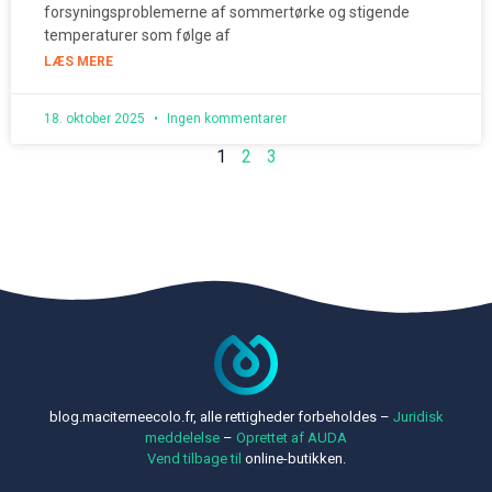
forsyningsproblemerne af sommertørke og stigende
temperaturer som følge af
LÆS MERE
18. oktober 2025
Ingen kommentarer
1
2
3
blog.maciterneecolo.fr, alle rettigheder forbeholdes –
Juridisk
meddelelse
–
Oprettet af AUDA
Vend tilbage til
online-butikken.