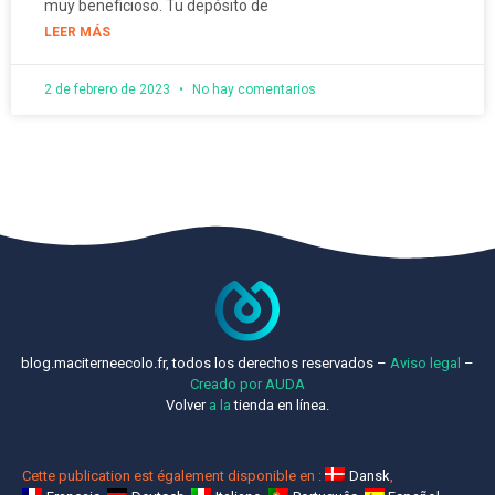
muy beneficioso. Tu depósito de
LEER MÁS
2 de febrero de 2023
No hay comentarios
blog.maciterneecolo.fr, todos los derechos reservados –
Aviso legal
–
Creado por AUDA
Volver
a la
tienda en línea.
Cette publication est également disponible en :
Dansk