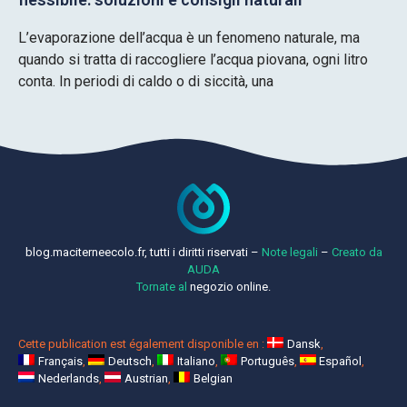
L’evaporazione dell’acqua è un fenomeno naturale, ma
quando si tratta di raccogliere l’acqua piovana, ogni litro
conta. In periodi di caldo o di siccità, una
blog.maciterneecolo.fr, tutti i diritti riservati –
Note legali
–
Creato da
AUDA
Tornate al
negozio online.
Cette publication est également disponible en :
Dansk
Français
Deutsch
Italiano
Português
Español
Nederlands
Austrian
Belgian