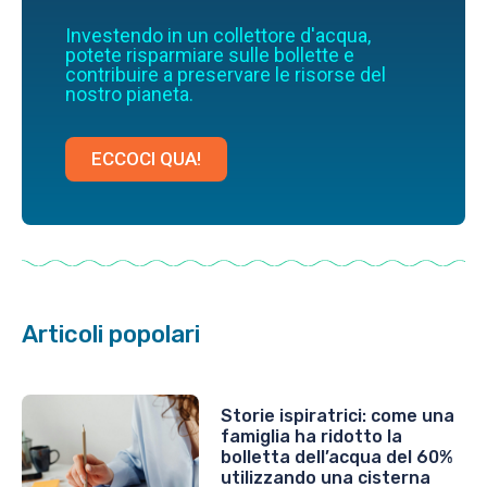
Investendo in un collettore d'acqua,
potete risparmiare sulle bollette e
contribuire a preservare le risorse del
nostro pianeta.
ECCOCI QUA!
Articoli popolari
Storie ispiratrici: come una
famiglia ha ridotto la
bolletta dell’acqua del 60%
utilizzando una cisterna