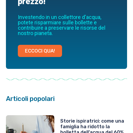
prezzo!
Investendo in un collettore d'acqua,
potete risparmiare sulle bollette e
contribuire a preservare le risorse del
nostro pianeta.
ECCOCI QUA!
Articoli popolari
Storie ispiratrici: come una
famiglia ha ridotto la
bolletta dell’acqua del 60%