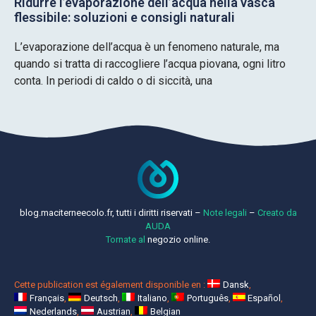
Ridurre l’evaporazione dell’acqua nella vasca
flessibile: soluzioni e consigli naturali
L’evaporazione dell’acqua è un fenomeno naturale, ma
quando si tratta di raccogliere l’acqua piovana, ogni litro
conta. In periodi di caldo o di siccità, una
blog.maciterneecolo.fr, tutti i diritti riservati –
Note legali
–
Creato da
AUDA
Tornate al
negozio online.
Cette publication est également disponible en :
Dansk
Français
Deutsch
Italiano
Português
Español
Nederlands
Austrian
Belgian