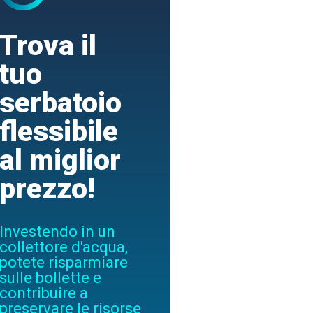
Trova il
tuo
serbatoio
flessibile
al miglior
prezzo!
Investendo in un
collettore d'acqua,
potete risparmiare
sulle bollette e
contribuire a
preservare le risorse