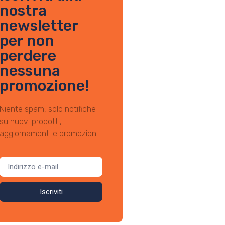
nostra
newsletter
per non
perdere
nessuna
promozione!
Niente spam, solo notifiche
su nuovi prodotti,
aggiornamenti e promozioni.
Iscriviti