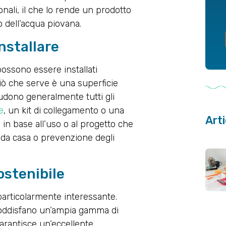
onali, il che lo rende un prodotto
 dell’acqua piovana.
installare
 possono essere installati
ciò che serve è una superficie
cludono generalmente tutti gli
e
, un kit di collegamento o una
Arti
 in base all’uso o al progetto che
onda casa o prevenzione degli
stenibile
 particolarmente interessante.
 soddisfano un’ampia gamma di
garantisce un’eccellente