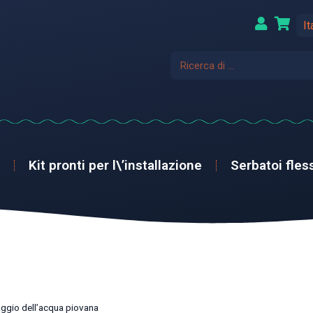
It
Kit pronti per l\’installazione
Serbatoi fless
aggio dell’acqua piovana