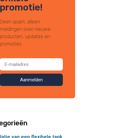
promotie!
Geen spam, alleen
meldingen over nieuwe
producten, updates en
promoties.
Aanmelden
egorieën
llatie van een flexibele tank