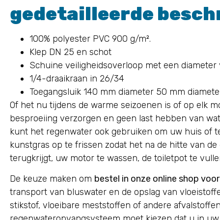
gedetailleerde beschr
100% polyester PVC 900 g/m².
Klep DN 25 en schot
Schuine veiligheidsoverloop met een diamete
1/4-draaikraan in 26/34
Toegangsluik 140 mm diameter 50 mm diameter
Of het nu tijdens de warme seizoenen is of op elk m
besproeiing verzorgen en geen last hebben van wat
kunt het regenwater ook gebruiken om uw huis of t
kunstgras op te frissen zodat het na de hitte van de
terugkrijgt, uw motor te wassen, de toiletpot te vulle
De keuze maken om
bestel in onze online shop voo
transport van bluswater en de opslag van vloeistoffen
stikstof, vloeibare meststoffen of andere afvalstoffe
regenwateropvangsysteem moet kiezen dat u in uw hu