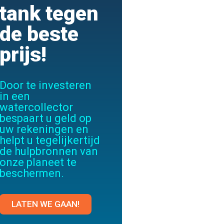
tank tegen
de beste
prijs!
Door te investeren
in een
watercollector
bespaart u geld op
uw rekeningen en
helpt u tegelijkertijd
de hulpbronnen van
onze planeet te
beschermen.
LATEN WE GAAN!