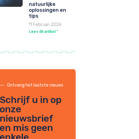
natuurlijke
oplossingen en
tips
11 Februari 2026
Lees dit artikel "
Ontvang het laatste nieuws
Schrijf u in op
onze
nieuwsbrief
en mis geen
enkele