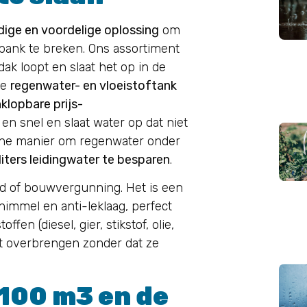
ige en voordelige oplossing
om
bank te breken. Ons assortiment
ak loopt en slaat het op in de
ze
regenwater- en vloeistoftank
klopbare prijs-
 en snel en slaat water op dat niet
ische manier om regenwater onder
iters leidingwater te besparen
.
d of bouwvergunning. Het is een
immel en anti-leklaag, perfect
fen (diesel, gier, stikstof, olie,
nt overbrengen zonder dat ze
 100 m3 en de