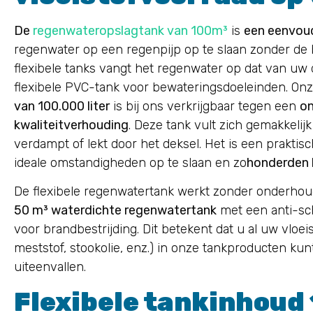
De
regenwateropslagtank van 100m³
is
een eenvoud
regenwater op een regenpijp op te slaan zonder de 
flexibele tanks vangt het regenwater op dat van uw d
flexibele PVC-tank voor bewateringsdoeleinden. On
van 100.000 liter
is bij ons verkrijgbaar tegen een
on
kwaliteitverhouding
. Deze tank vult zich gemakkelijk
verdampt of lekt door het deksel. Het is een prakt
ideale omstandigheden op te slaan en zo
honderden l
De flexibele regenwatertank werkt zonder onderhou
50 m³ waterdichte regenwatertank
met een anti-sch
voor brandbestrijding. Dit betekent dat u al uw vloeistof
meststof, stookolie, enz.) in onze tankproducten ku
uiteenvallen.
Flexibele tankinhoud