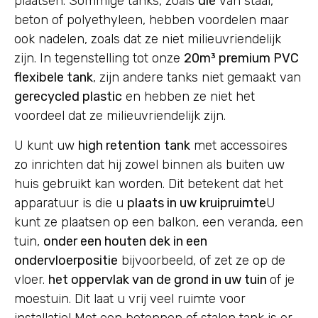
plaatsen. Sommige tanks, zoals
die
van staal,
beton of polyethyleen, hebben voordelen maar
ook nadelen, zoals dat ze niet milieuvriendelijk
zijn. In tegenstelling tot onze
20m³ premium PVC
flexibele tank
, zijn andere tanks niet gemaakt van
gerecycled plastic
en hebben ze niet het
voordeel dat ze milieuvriendelijk zijn.
U kunt uw
high retention
tank
met accessoires
zo inrichten dat hij zowel binnen als buiten uw
huis gebruikt kan worden. Dit betekent dat het
apparatuur is die u
plaats in uw kruipruimte
U
kunt ze plaatsen op een balkon, een veranda, een
tuin,
onder een houten dek in een
ondervloerpositie
bijvoorbeeld, of zet ze op de
vloer.
het oppervlak van de grond in uw tuin
of je
moestuin. Dit laat u vrij veel ruimte voor
installatie! Met een betonnen of stalen tank is er