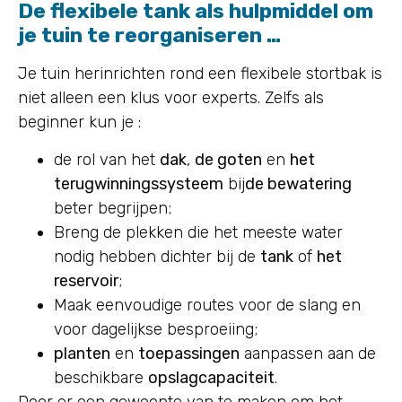
De flexibele tank als hulpmiddel om
je tuin te reorganiseren …
Je tuin herinrichten rond een flexibele stortbak is
niet alleen een klus voor experts. Zelfs als
beginner kun je :
de rol van het
dak
,
de goten
en
het
terugwinningssysteem
bij
de bewatering
beter begrijpen;
Breng de plekken die het meeste water
nodig hebben dichter bij de
tank
of
het
reservoir
;
Maak eenvoudige routes voor de slang en
voor dagelijkse besproeiing;
planten
en
toepassingen
aanpassen aan de
beschikbare
opslagcapaciteit
.
Door er een gewoonte van te maken om het