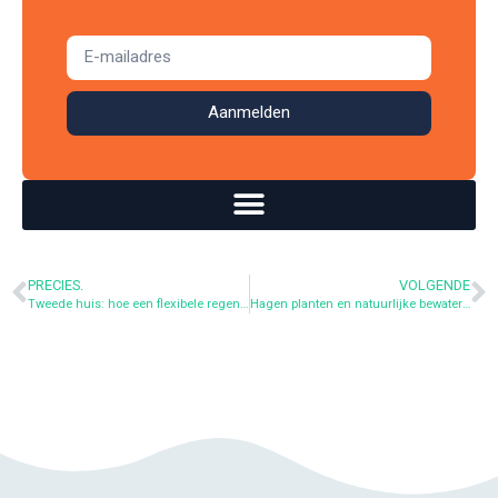
Aanmelden
PRECIES.
VOLGENDE
Tweede huis: hoe een flexibele regenbak het besproeien kan vereenvoudigen als je er niet het hele jaar bent
Hagen planten en natuurlijke bewatering: optimaal gebruik maken van regenwater zonder elektrische pomp