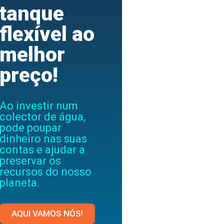
tanque
flexível ao
melhor
preço!
Ao investir num
colector de água,
pode poupar
dinheiro nas suas
contas e ajudar a
preservar os
recursos do nosso
planeta.
AQUI VAMOS NÓS!