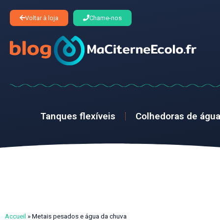
Voltar à loja
Chame-nos
Tanques flexíveis
Colhedoras de águ
Accueil
»
Metais pesados e água da chuva