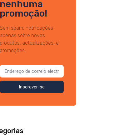
nenhuma
promoção!
Sem spam, notificações
apenas sobre novos
produtos, actualizações, e
promoções.
Inscrever-se
egorias