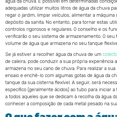
água da chuva. É possível em determinadas condiç
adequadas utilizar muitos litros de água da chuva pa
regar o jardim, limpar veículos, alimentar a máquina
depósito da sanita. No entanto, para tornar estas util
controlos rigorosos e regulares. O conselho e os fu
verificarão o seu sistema de armazenamento. O seu t
volume de água que armazena no seu tanque flexíve
Se já estiver a recolher água da chuva de um
colect
de caleira, pode conduzir a sua própria experiência
armazena no seu cano de chuva. Para realizar a sua
ensaio e enchê-lo com algumas gotas de água da ch
tanque da sua cisterna flexível. A seguir, será neces
específico (geralmente ácidos) ao tubo para iniciar a 
a todos aqueles que se dedicam à recolha da água d
conhecer a composição de cada metal pesado na sua
O que fazer com a águ