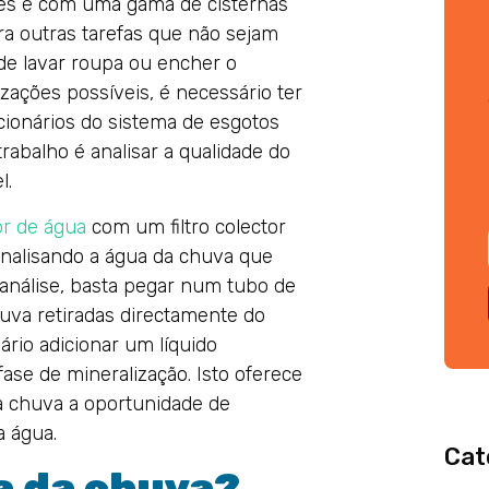
ões e com uma gama de cisternas
ra outras tarefas que não sejam
 de lavar roupa ou encher o
izações possíveis, é necessário ter
ncionários do sistema de esgotos
rabalho é analisar a qualidade do
l.
or de água
com um filtro colector
 analisando a água da chuva que
 análise, basta pegar num tubo de
uva retiradas directamente do
sário adicionar um líquido
fase de mineralização. Isto oferece
a chuva a oportunidade de
 água.
Cat
a da chuva?