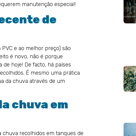
requerem manutenção especial!
recente de
m PVC e ao melhor preço) são
ito é novo, não é porque
 de hoje! De facto, há países
recolhidos. É mesmo uma prática
gua da chuva através de um
da chuva em
da chuva recolhidos em tanques de