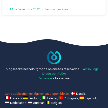
14 de Dezembro, 2022
Sem comentários
blog.maciterneecolo.fr, todos os direitos reservados –
Aviso Legal
–
Criado por AUDA
Regressar
à loja online.
Cette publication est également disponible en :
Dansk
Français
Deutsch
Italiano
Português
Español
Nederlands
Austrian
Belgian