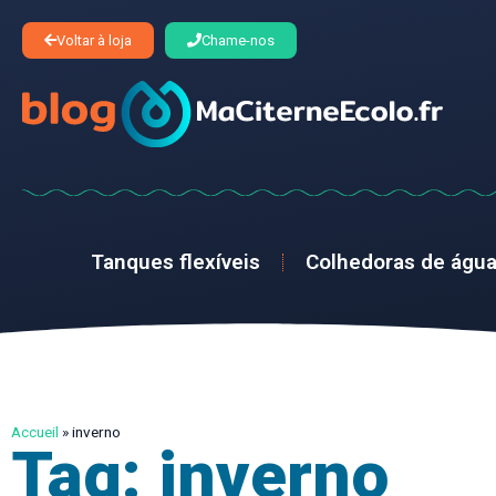
Voltar à loja
Chame-nos
Tanques flexíveis
Colhedoras de águ
Accueil
»
inverno
Tag: inverno