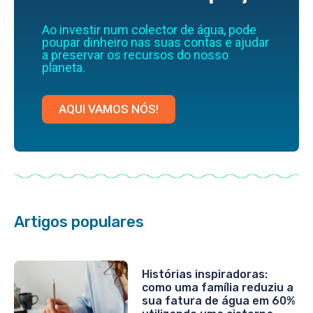
Ao investir num colector de água, pode
poupar dinheiro nas suas contas e ajudar
a preservar os recursos do nosso
planeta.
AQUI VAMOS NÓS!
Artigos populares
Histórias inspiradoras:
como uma família reduziu a
sua fatura de água em 60%