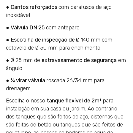
●
Cantos reforçados
com parafusos de aço
inoxidável
●
Válvula DN 25
com anteparo
●
Escotilha de inspecção de Ø
140 mm com
cotovelo de Ø 50 mm para enchimento
● Ø 25 mm de
extravasamento de segurança
em
ângulo
●
¼ virar válvula
roscada 26/34 mm para
drenagem
Escolha o nosso
tanque flexível de 2m³
para
instalação em sua casa ou jardim. Ao contrário
dos tanques que são feitos de aço, cisternas que
são feitas de betão ou tanques que são feitos de
polietileno, as nossas colhedoras de água da