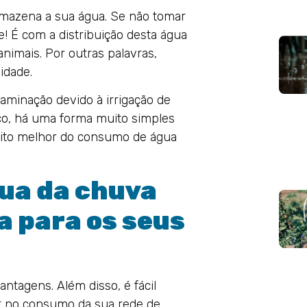
rmazena a sua água. Se não tomar
e! É com a distribuição desta água
nimais. Por outras palavras,
idade.
taminação devido à irrigação de
co, há uma forma muito simples
muito melhor do consumo de água
gua da chuva
a para os seus
ntagens. Além disso, é fácil
 no consumo da sua rede de