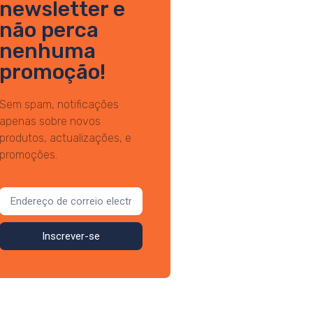
newsletter e
não perca
nenhuma
promoção!
Sem spam, notificações
apenas sobre novos
produtos, actualizações, e
promoções.
Inscrever-se