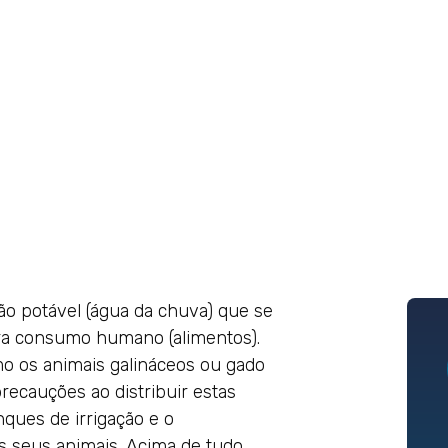
o potável (água da chuva) que se
ra consumo humano (alimentos).
o os animais galináceos ou gado
recauções ao distribuir estas
nques de irrigação e o
s seus animais. Acima de tudo,