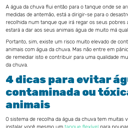
A água da chuva flui então para o tanque onde se a
medidas de antemão, está a dirigir-se para o desastr
recolhida num tanque que irá regar os seus pobres a
estará a dar aos seus animais água de muito má qual
Portanto, sim, existe um risco muito elevado de con
animais com água da chuva. Mas não entre em pâni
de remediar isto e contribuir para uma qualidade 
da chuva.
4 dicas para evitar á
contaminada ou tóxic
animais
O sistema de recolha da água da chuva tem muitas va
instalar você mesmo um
tanque flexível
para poupar