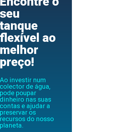
Encontre o
seu
tanque
flexível ao
melhor
preço!
Ao investir num
colector de água,
pode poupar
dinheiro nas suas
contas e ajudar a
preservar os
recursos do nosso
planeta.