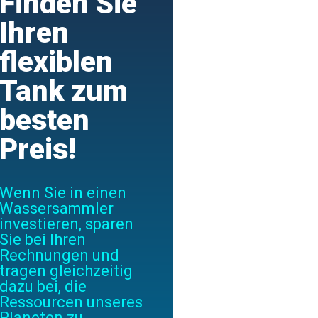
Finden Sie
Ihren
flexiblen
Tank zum
besten
Preis!
Wenn Sie in einen
Wassersammler
investieren, sparen
Sie bei Ihren
Rechnungen und
tragen gleichzeitig
dazu bei, die
Ressourcen unseres
Planeten zu