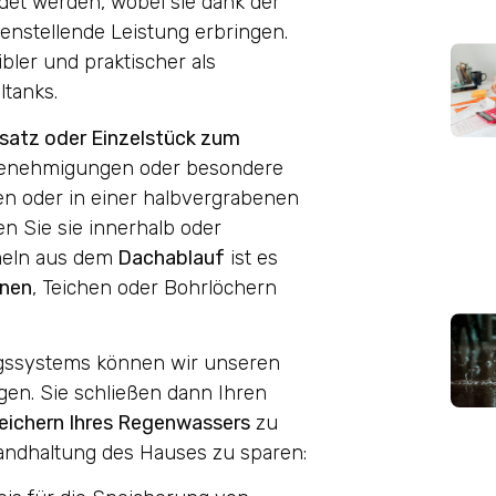
et werden, wobei sie dank der
enstellende Leistung erbringen.
bler und praktischer als
ltanks.
usatz oder Einzelstück zum
augenehmigungen oder besondere
n oder in einer halbvergrabenen
n Sie sie innerhalb oder
eln aus dem
Dachablauf
ist es
nnen
, Teichen oder Bohrlöchern
gssystems können wir unseren
gen. Sie schließen dann Ihren
eichern Ihres Regenwassers
zu
tandhaltung des Hauses zu sparen: