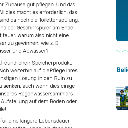
hr Zuhause gut pflegen. Und das
 All dies macht es erforderlich, das
nd da noch die Toilettenspülung,
nd der Geschirrspüler am Ende
t teuer. Warum also nicht eine
er zu gewinnen, wie z. B.
asser
und Abwasser?
reundlichen Speicherprodukt,
Beli
ich weiterhin auf die
Pflege Ihres
ünstigen Lösung in den Ruin zu
u senken
, auch wenn dies einige
uf unseres Regenwassersammlers
 Aufstellung auf dem Boden oder
le!
für eine längere Lebensdauer