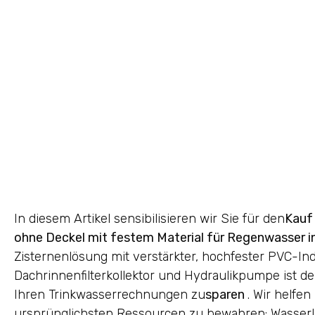
In diesem Artikel sensibilisieren wir Sie für den
Kauf 
ohne Deckel mit festem Material für Regenwasser in
Zisternenlösung mit verstärkter, hochfester PVC-In
Dachrinnenfilterkollektor und Hydraulikpumpe ist d
Ihren Trinkwasserrechnungen zu
sparen
. Wir helfen
ursprünglichsten Ressourcen zu bewahren: Wasser! W