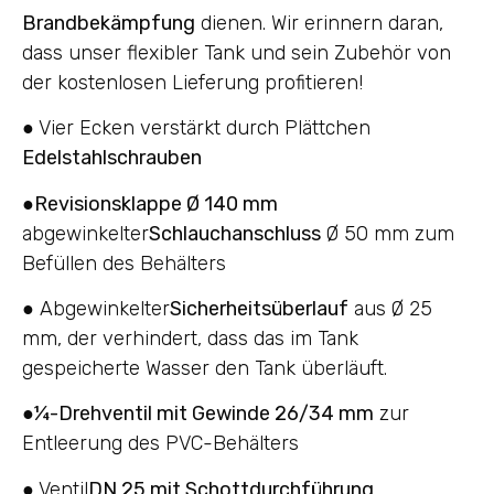
Brandbekämpfung
dienen. Wir erinnern daran,
dass unser flexibler Tank und sein Zubehör von
der kostenlosen Lieferung profitieren!
● Vier Ecken verstärkt durch Plättchen
Edelstahlschrauben
●
Revisionsklappe Ø 140 mm
abgewinkelter
Schlauchanschluss
Ø 50 mm zum
Befüllen des Behälters
● Abgewinkelter
Sicherheitsüberlauf
aus Ø 25
mm, der verhindert, dass das im Tank
gespeicherte Wasser den Tank überläuft.
●
¼-Drehventil mit Gewinde 26/34 mm
zur
Entleerung des PVC-Behälters
● Ventil
DN 25 mit Schottdurchführung