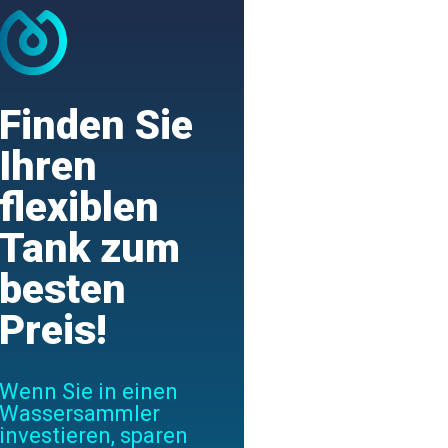
Finden Sie
Ihren
flexiblen
Tank zum
besten
Preis!
Wenn Sie in einen
Wassersammler
investieren, sparen