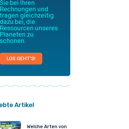
Sie bei Ihren
Rechnungen und
tragen gleichzeitig
dazu bei, die
Ressourcen unseres
Planeten zu
schonen.
LOS GEHT'S!
ebte Artikel
Welche Arten von