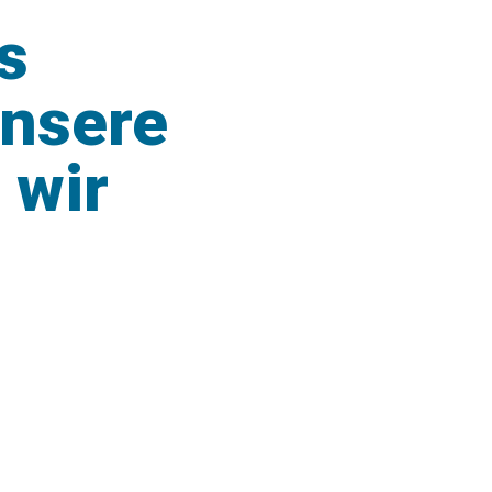
s
unsere
 wir