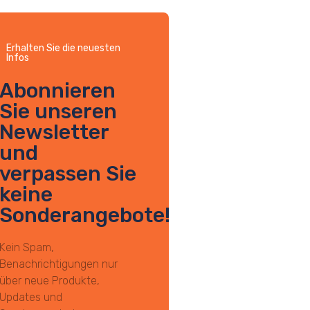
Erhalten Sie die neuesten
Infos
Abonnieren
Sie unseren
Newsletter
und
verpassen Sie
keine
Sonderangebote!
Kein Spam,
Benachrichtigungen nur
über neue Produkte,
Updates und