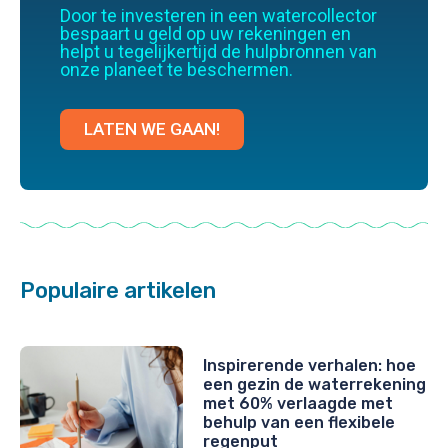
Door te investeren in een watercollector
bespaart u geld op uw rekeningen en
helpt u tegelijkertijd de hulpbronnen van
onze planeet te beschermen.
LATEN WE GAAN!
Populaire artikelen
Inspirerende verhalen: hoe
een gezin de waterrekening
met 60% verlaagde met
behulp van een flexibele
regenput