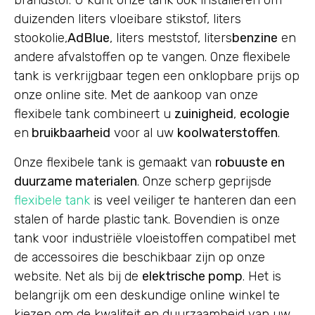
brandstof. U kunt onze tank ook installeren om
duizenden liters vloeibare stikstof, liters
stookolie,
AdBlue
, liters meststof, liters
benzine
en
andere afvalstoffen op te vangen. Onze flexibele
tank is verkrijgbaar tegen een onklopbare prijs op
onze online site. Met de aankoop van onze
flexibele tank combineert u
zuinigheid
,
ecologie
en
bruikbaarheid
voor al uw
koolwaterstoffen
.
Onze flexibele tank is gemaakt van
robuuste en
duurzame materialen
. Onze scherp geprijsde
flexibele tank
is veel veiliger te hanteren dan een
stalen of harde plastic tank. Bovendien is onze
tank voor industriële vloeistoffen compatibel met
de accessoires die beschikbaar zijn op onze
website. Net als bij de
elektrische pomp
. Het is
belangrijk om een deskundige online winkel te
kiezen om de kwaliteit en duurzaamheid van uw