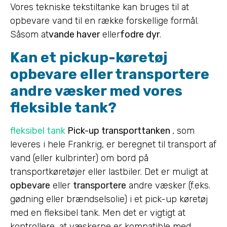
Vores tekniske tekstiltanke kan bruges til at
opbevare vand til en række forskellige formål.
Såsom at
vande haver
eller
fodre dyr
.
Kan et pickup-køretøj
opbevare eller transportere
andre væsker med vores
fleksible tank?
fleksibel tank
Pick-up transporttanken
, som
leveres i hele Frankrig, er beregnet til transport af
vand (eller kulbrinter) om bord på
transportkøretøjer eller lastbiler. Det er muligt at
opbevare
eller
transportere
andre væsker (f.eks.
gødning eller brændselsolie) i et pick-up køretøj
med en fleksibel tank. Men det er vigtigt at
kontrollere, at væskerne er kompatible med