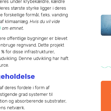
eres under krybekældre, kældre
eres største styrke ligger i deres
forskellige formål, f.eks. vanding
 af klimaanlæg.
Hvis du vil vide
l
om emnet.
ere offentlige bygninger er blevet
genbruge regnvand. Dette projekt
 for disse infrastrukturer,
dvikling. Denne udvikling har haft
urce.
geholdelse
f deres fordele i form af
 stigende grad systemer til
ation og absorberende substrater,
yens netværk.