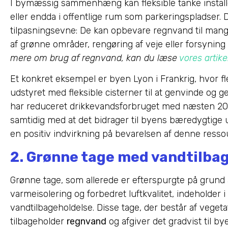
I bymæssig sammenhæng kan fleksible tanke install
eller endda i offentlige rum som parkeringspladser. D
tilpasningsevne: De kan opbevare regnvand til mange 
af grønne områder, rengøring af veje eller forsyning
mere om brug af regnvand, kan du læse
vores artike
Et konkret eksempel er byen Lyon i Frankrig, hvor fl
udstyret med fleksible cisterner til at genvinde og 
har reduceret drikkevandsforbruget med næsten 20 %
samtidig med at det bidrager til byens bæredygtige u
en positiv indvirkning på bevarelsen af denne resso
2. Grønne tage med vandtilba
Grønne tage, som allerede er efterspurgte på grund a
varmeisolering og forbedret luftkvalitet, indeholder i
vandtilbageholdelse. Disse tage, der består af veget
tilbageholder
regnvand
og afgiver det gradvist til b