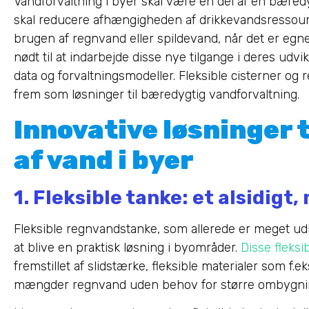
Vandforvaltning i byer skal være en del af en bæredy
skal reducere afhængigheden af drikkevandsressou
brugen af regnvand eller spildevand, når det er egne
nødt til at indarbejde disse nye tilgange i deres udv
data og forvaltningsmodeller. Fleksible cisterner o
frem som løsninger til bæredygtig vandforvaltning.
Innovative løsninger 
af vand i byer
1. Fleksible tanke: et alsidigt
Fleksible regnvandstanke, som allerede er meget ud
at blive en praktisk løsning i byområder.
Disse fleks
fremstillet af slidstærke, fleksible materialer som f.
mængder regnvand uden behov for større ombygni