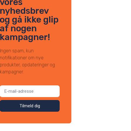
vores
nyhedsbrev
og gå ikke glip
af nogen
kampagner!
Ingen spam, kun
notifikationer om nye
produkter, opdateringer og
kampagner.
Tilmeld dig