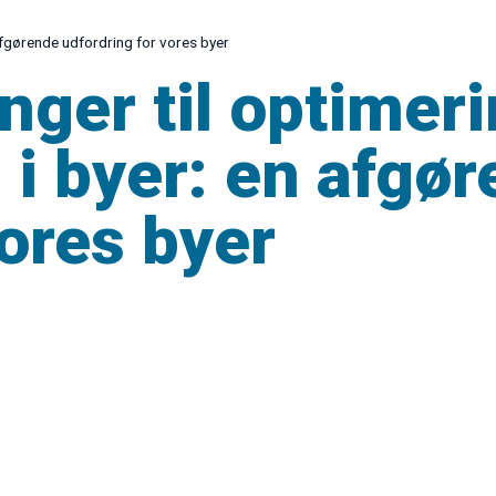
 afgørende udfordring for vores byer
nger til optimeri
i byer: en afgø
vores byer