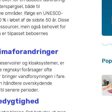
erspørgsel, både til
ønne områder. Ifølge en UNESCO-
 i løbet af de sidste 50 år. Disse
essourcer, men også behovet for
m er tilpasset beboernes
klimaforandringer
Pop
 reservoirer og kloaksystemer, er
ige regnskyl forårsager ofte
bringer vandforsyningen i fare.
kan håndtere overskydende
il senere perioder.
redygtighed