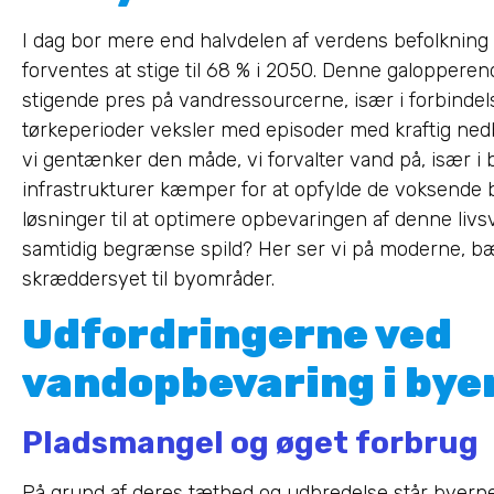
I dag bor mere end halvdelen af verdens befolkning
forventes at stige til 68 % i 2050. Denne galoppere
stigende pres på vandressourcerne, især i forbindel
tørkeperioder veksler med episoder med kraftig nedb
vi gentænker den måde, vi forvalter vand på, især i 
infrastrukturer kæmper for at opfylde de voksende 
løsninger til at optimere opbevaringen af denne livs
samtidig begrænse spild? Her ser vi på moderne, bæ
skræddersyet til byområder.
Udfordringerne ved
vandopbevaring i bye
Pladsmangel og øget forbrug
På grund af deres tæthed og udbredelse står byerne