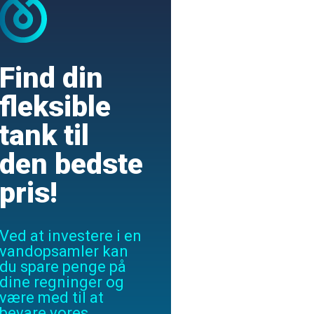
Find din
fleksible
tank til
den bedste
pris!
Ved at investere i en
vandopsamler kan
du spare penge på
dine regninger og
være med til at
bevare vores