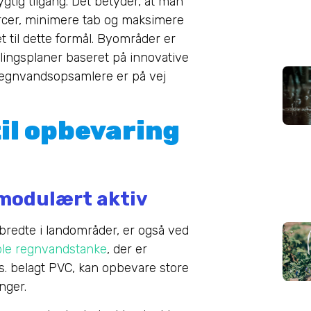
gtig tilgang. Det betyder, at man
rcer, minimere tab og maksimere
t til dette formål. Byområder er
iklingsplaner baseret på innovative
g regnvandsopsamlere er på vej
til opbevaring
, modulært aktiv
bredte i landområder, er også ved
ible regnvandstanke
, der er
eks. belagt PVC, kan opbevare store
nger.