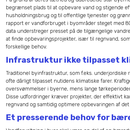
begrænset plads til at opbevare vand og stigende eft
husholdningsbrug og til offentlige tjenester og gr
rapport er vandforbruget i byområder steget med 80 %
data understreger presset på de tilgængelige vandr
at finde opbevaringsprojekter, især til regnvand, so
forskellige behov.
Infrastruktur ikke tilpasset 
Traditionel byinfrastruktur, som f.eks. underjordiske
ofte dårligt tilpasset nutidens klimatiske farer. Kraft
oversvømmelser i byerne, mens lange tørkeperioder 
Disse udfordringer kræver projekter, der effektivt 
regnvand og samtidig optimere opbevaringen af det t
Et presserende behov for bæ