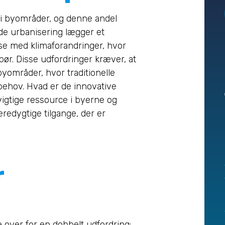
 i byområder, og denne andel
nde urbanisering lægger et
se med klimaforandringer, hvor
ør. Disse udfordringer kræver, at
byområder, hvor traditionelle
behov. Hvad er de innovative
vigtige ressource i byerne og
redygtige tilgange, der er
r
 over for en dobbelt udfordring: