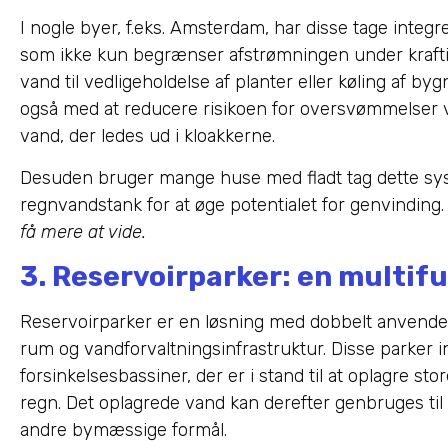
I nogle byer, f.eks. Amsterdam, har disse tage inte
som ikke kun begrænser afstrømningen under kraftig 
vand til vedligeholdelse af planter eller køling af b
også med at reducere risikoen for oversvømmelse
vand, der ledes ud i kloakkerne.
Desuden bruger mange huse med fladt tag dette sy
regnvandstank for at øge potentialet for genvinding
få mere at vide.
3. Reservoirparker: en multif
Reservoirparker er en løsning med dobbelt anvendel
rum og vandforvaltningsinfrastruktur. Disse parker 
forsinkelsesbassiner, der er i stand til at oplagre s
regn. Det oplagrede vand kan derefter genbruges til 
andre bymæssige formål.