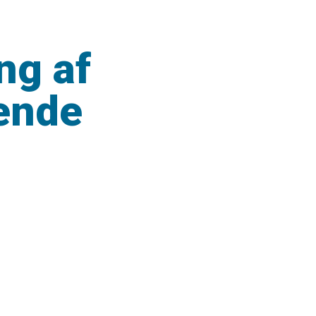
ng af
rende