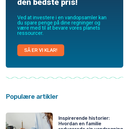
den bedste pris!
Ved at investere i en vandopsamler kan
du spare penge på dine regninger og
være med til at bevare vores planets
ressourcer.
SÅ ER VI KLAR!
Populære artikler
Inspirerende historier:
Hvordan en familie