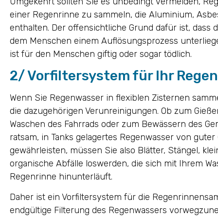
Umgekehrt sollten Sie es unbedingt vermeiden, R
einer Regenrinne zu sammeln, die Aluminium, Asbest
enthalten. Der offensichtliche Grund dafür ist, dass d
dem Menschen einem Auflösungsprozess unterliegen
ist für den Menschen giftig oder sogar tödlich.
2/ Vorfiltersystem für Ihr Reg
Wenn Sie Regenwasser in flexiblen Zisternen samme
die dazugehörigen Verunreinigungen. Ob zum Gieße
Waschen des Fahrrads oder zum Bewässern des Gem
ratsam, in Tanks gelagertes Regenwasser von guter Q
gewährleisten, müssen Sie also Blätter, Stängel, kle
organische Abfälle loswerden, die sich mit Ihrem Wa
Regenrinne hinunterläuft.
Daher ist ein Vorfiltersystem für die Regenrinnensa
endgültige Filterung des Regenwassers vorwegzuneh