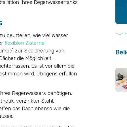
stallation Ihres Regenwassertanks
s
u beurteilen, wie viel Wasser
er
flexiblen Zisterne
umpe) zur Speicherung von
Beli
ächer die Möglichkeit,
terrassen. Es ist vor allem die
estimmen wird. Übrigens erfüllen
n Ihres Regenwassers benötigen,
thetik, verzinkter Stahl,
reffen das Dach ebenso wie die
auses.