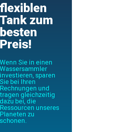
flexiblen
Tank zum
besten
Preis!
Wenn Sie in einen
Wassersammler
investieren, sparen
Sie bei Ihren
Rechnungen und
tragen gleichzeitig
dazu bei, die
Ressourcen unseres
Planeten zu
schonen.