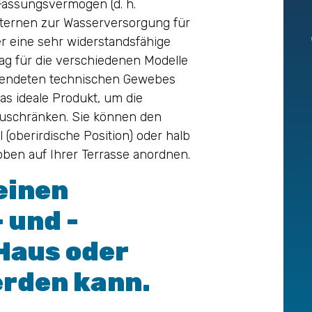
assungsvermögen (d. h.
Zisternen zur Wasserversorgung für
 eine sehr widerstandsfähige
lag für die verschiedenen Modelle
rwendeten technischen Gewebes
s ideale Produkt, um die
zuschränken. Sie können den
l (oberirdische Position) oder halb
ben auf Ihrer Terrasse anordnen.
 einen
 und -
 Haus oder
erden kann.