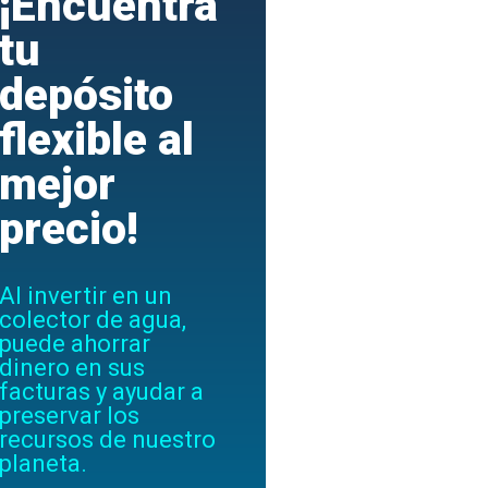
¡Encuentra
tu
depósito
flexible al
mejor
precio!
Al invertir en un
colector de agua,
puede ahorrar
dinero en sus
facturas y ayudar a
preservar los
recursos de nuestro
planeta.