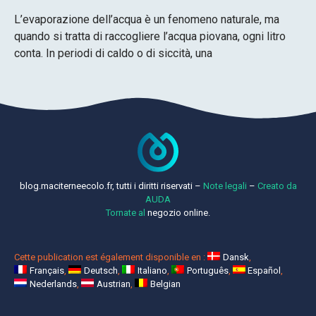
L’evaporazione dell’acqua è un fenomeno naturale, ma
quando si tratta di raccogliere l’acqua piovana, ogni litro
conta. In periodi di caldo o di siccità, una
blog.maciterneecolo.fr, tutti i diritti riservati –
Note legali
–
Creato da
AUDA
Tornate al
negozio online.
Cette publication est également disponible en :
Dansk
Français
Deutsch
Italiano
Português
Español
Nederlands
Austrian
Belgian