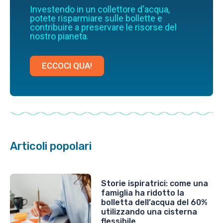
Investendo in un collettore d'acqua,
potete risparmiare sulle bollette e
contribuire a preservare le risorse del
nostro pianeta.
ECCOCI QUA!
Articoli popolari
Storie ispiratrici: come una
famiglia ha ridotto la
bolletta dell’acqua del 60%
utilizzando una cisterna
flessibile