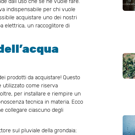
de dall’uso che se ne vuole fare.
iva indispensabile per chi vuole
ssibile acquistare uno dei nostri
 elettrica, un raccoglitore di
 dell’acqua
ei prodotti da acquistare! Questo
e utilizzato come riserva
ltre, per installare e riempire un
onoscenza tecnica in materia. Ecco
e collegare ciascuno degli
ettore sul pluviale della grondaia;