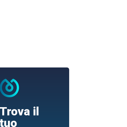
Trova il
tuo