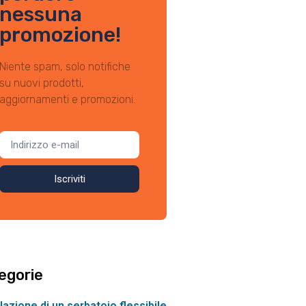
nessuna
promozione!
Niente spam, solo notifiche
su nuovi prodotti,
aggiornamenti e promozioni.
Iscriviti
egorie
llazione di un serbatoio flessibile