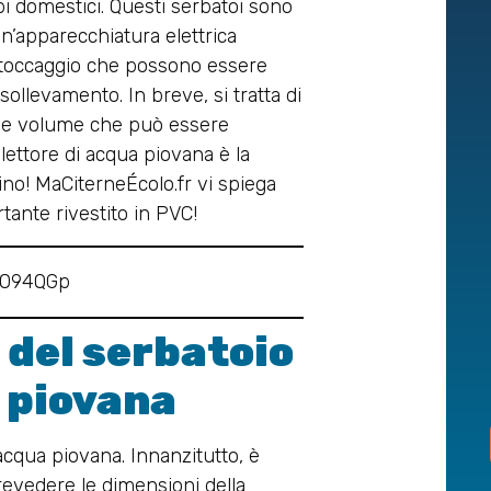
i domestici. Questi serbatoi sono
un’apparecchiatura elettrica
di stoccaggio che possono essere
 sollevamento. In breve, si tratta di
de volume che può essere
lettore di acqua piovana è la
dino! MaCiterneÉcolo.fr vi spiega
tante rivestito in PVC!
d094QGp
 del serbatoio
a piovana
acqua piovana. Innanzitutto, è
revedere le dimensioni della