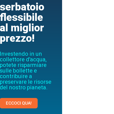
serbatoio
flessibile
al miglior
prezzo!
Investendo in un
collettore d'acqua,
potete risparmiare
sulle bollette e
contribuire a
preservare le risorse
del nostro pianeta.
ECCOCI QUA!