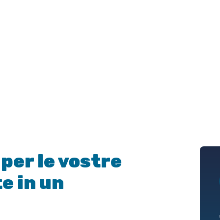
per le vostre
e in un