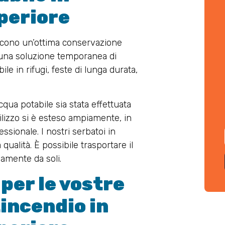
uperiore
tiscono un’ottima conservazione
È una soluzione temporanea di
e in rifugi, feste di lunga durata,
cqua potabile sia stata effettuata
tilizzo si è esteso ampiamente, in
ionale. I nostri serbatoi in
 qualità. È possibile trasportare il
idamente da soli.
per le vostre
tincendio in