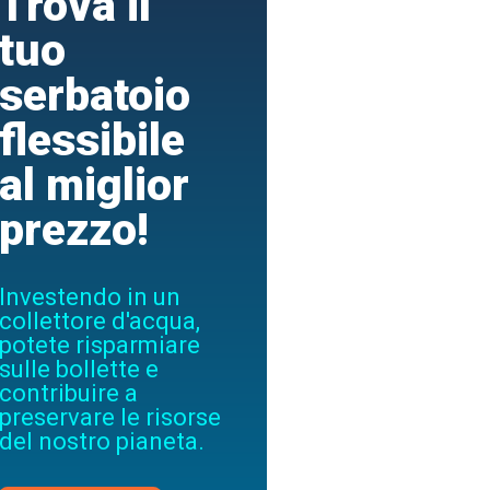
Trova il
tuo
serbatoio
flessibile
al miglior
prezzo!
Investendo in un
collettore d'acqua,
potete risparmiare
sulle bollette e
contribuire a
preservare le risorse
del nostro pianeta.