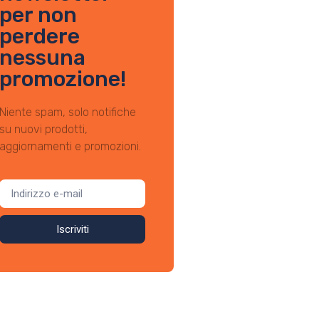
per non
perdere
nessuna
promozione!
Niente spam, solo notifiche
su nuovi prodotti,
aggiornamenti e promozioni.
Iscriviti