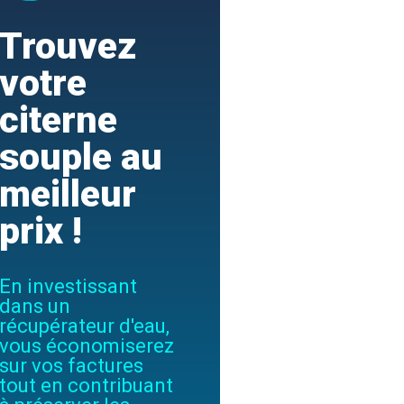
Trouvez
votre
citerne
souple au
meilleur
prix !
En investissant
dans un
récupérateur d'eau,
vous économiserez
sur vos factures
tout en contribuant