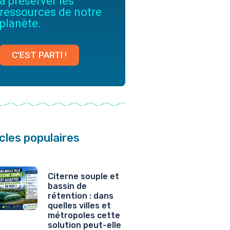
à préserver les
ressources de notre
planète.
C'EST PARTI !
icles populaires
Citerne souple et
bassin de
rétention : dans
quelles villes et
métropoles cette
solution peut-elle