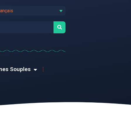
rançais
rnes Souples