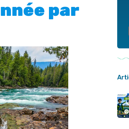
onnée pa
r
Art