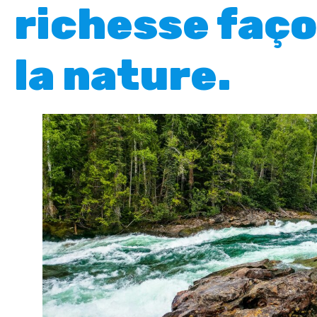
richesse faç
la nature
.