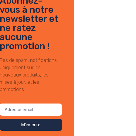
Abonnez-
vous à notre
newsletter et
ne ratez
aucune
promotion !
Pas de spam, notifications
uniquement sur les
nouveaux produits, les
mises à jour, et les
promotions.
M'inscrire