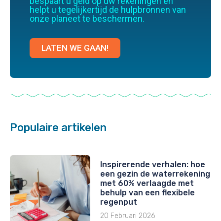
bespaart u geld op uw rekeningen en
helpt u tegelijkertijd de hulpbronnen van
onze planeet te beschermen.
LATEN WE GAAN!
Populaire artikelen
Inspirerende verhalen: hoe
een gezin de waterrekening
met 60% verlaagde met
behulp van een flexibele
regenput
20 Februari 2026