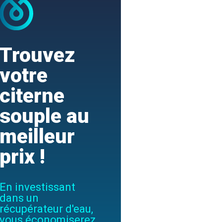
Trouvez
votre
citerne
souple au
meilleur
prix !
En investissant
dans un
récupérateur d'eau,
vous économiserez