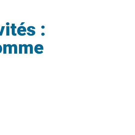
ités :
comme