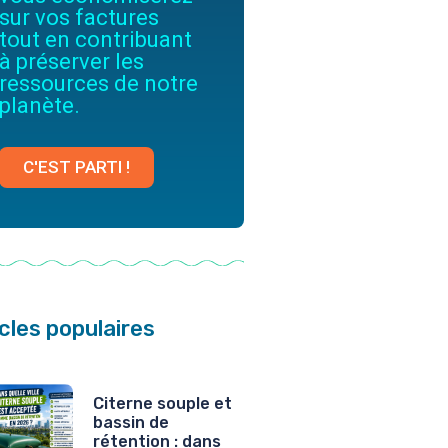
sur vos factures
tout en contribuant
à préserver les
ressources de notre
planète.
C'EST PARTI !
icles populaires
Citerne souple et
bassin de
rétention : dans