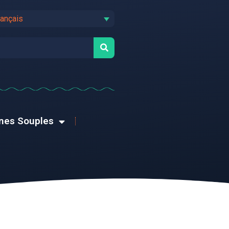
rançais
rnes Souples