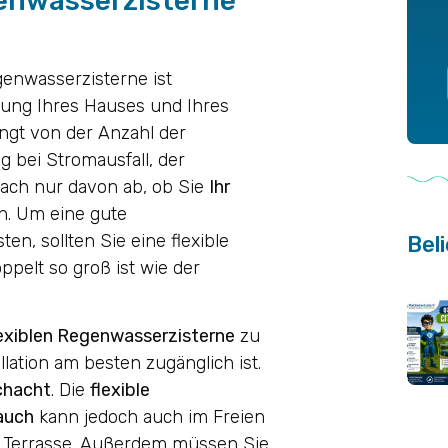
genwasserzisterne
genwasserzisterne ist
tzung Ihres Hauses und Ihres
ngt von der Anzahl der
 bei Stromausfall, der
fach nur davon ab, ob Sie
Ihr
n. Um eine gute
en, sollten Sie eine flexible
Beli
ppelt so groß ist wie der
lexiblen Regenwasserzisterne
zu
llation am besten zugänglich ist.
chacht
. Die
flexible
auch
kann jedoch auch im Freien
er Terrasse. Außerdem müssen Sie