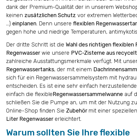
dank der Premium-Qualität der in unserem Webshop
keinen
zusätzlichen Schutz
vor extremen Wetterbed
…)
einplanen
. Denn unsere
flexiblen Regenwasserta
gegen hohe und niedrige Temperaturen, antimykoti
Der dritte Schritt ist die
Wahl des richtigen flexibl
Regenwasser
wie unsere
PVC-Zisterne aus recycel
zahlreiche Ausstattungsmerkmale verfügt. Mit unse
Regenwassertanks
, der mit einem
Dachrinnensamm
sich für ein Regenwassersammelsystem mit hydrau
entscheiden. Es ist eine sehr einfach herzustellend
einfach die flexible
Regenwassersammelwanne
auf d
schließen Sie die Pumpe an, um mit der Nutzung zu
Online-Shop finden Sie
Zubehör
mit einer speziell
Liter Regenwasser
erleichtert.
Warum sollten Sie Ihre flexible