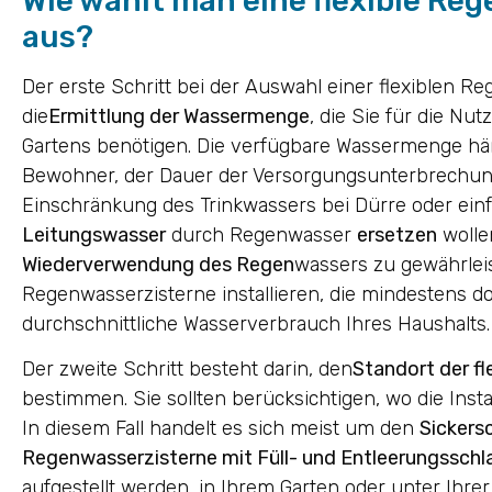
Wie wählt man eine flexible Re
aus?
Der erste Schritt bei der Auswahl einer flexiblen Re
die
Ermittlung der Wassermenge
, die Sie für die Nu
Gartens benötigen. Die verfügbare Wassermenge hä
Bewohner, der Dauer der Versorgungsunterbrechung
Einschränkung des Trinkwassers bei Dürre oder ein
Leitungswasser
durch Regenwasser
ersetzen
wolle
Wiederverwendung des Regen
wassers zu gewährleist
Regenwasserzisterne installieren, die mindestens do
durchschnittliche Wasserverbrauch Ihres Haushalts.
Der zweite Schritt besteht darin, den
Standort der f
bestimmen. Sie sollten berücksichtigen, wo die Insta
In diesem Fall handelt es sich meist um den
Sickers
Regenwasserzisterne mit Füll- und Entleerungsschl
aufgestellt werden, in Ihrem Garten oder unter Ihr