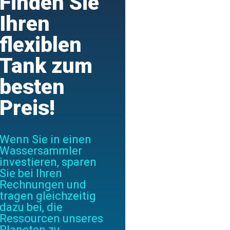
Finden Sie
Ihren
flexiblen
Tank zum
besten
Preis!
Wenn Sie in einen
Wassersammler
investieren, sparen
Sie bei Ihren
Rechnungen und
tragen gleichzeitig
dazu bei, die
Ressourcen unseres
Planeten zu