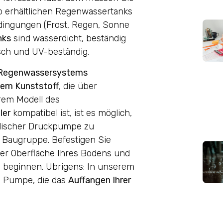
 erhältlichen Regenwassertanks
ingungen (Frost, Regen, Sonne
nks
sind wasserdicht, beständig
sch und UV-beständig.
en Regenwassersystems
tem Kunststoff
, die über
rem Modell des
ler
kompatibel ist, ist es möglich,
lischer Druckpumpe zu
e Baugruppe. Befestigen Sie
er Oberfläche Ihres Bodens und
 beginnen. Übrigens: In unserem
en Pumpe, die das
Auffangen Ihrer