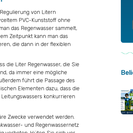
Regulierung von Litern
yceltem PVC-Kunststoff ohne
s man das Regenwasser sammelt,
sem Zeitpunkt kann man das
ren, die dann in der flexiblen
s die Liter Regenwasser, die Sie
Beli
ind, da immer eine mögliche
Außerdem führt die Passage des
schen Elementen dazu, dass die
es Leitungswassers konkurrieren
täre Zwecke verwendet werden.
inkwasser- und Regenwassernetz
ig verboten. Hüten Sie sich vor