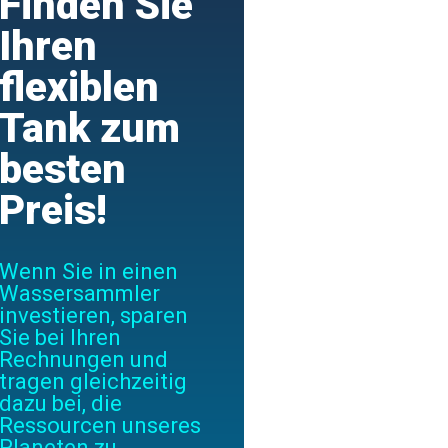
Finden Sie
Ihren
flexiblen
Tank zum
besten
Preis!
Wenn Sie in einen
Wassersammler
investieren, sparen
Sie bei Ihren
Rechnungen und
tragen gleichzeitig
dazu bei, die
Ressourcen unseres
Planeten zu