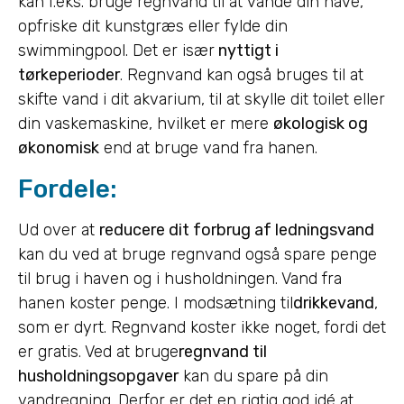
kan f.eks. bruge regnvand til at vande din have,
opfriske dit kunstgræs eller fylde din
swimmingpool. Det er især
nyttigt i
tørkeperioder
. Regnvand kan også bruges til at
skifte vand i dit akvarium, til at skylle dit toilet eller
din vaskemaskine, hvilket er mere
økologisk og
økonomisk
end at bruge vand fra hanen.
Fordele:
Ud over at
reducere dit forbrug af ledningsvand
kan du ved at bruge regnvand også spare penge
til brug i haven og i husholdningen. Vand fra
hanen koster penge. I modsætning til
drikkevand
,
som er dyrt. Regnvand koster ikke noget, fordi det
er gratis. Ved at bruge
regnvand til
husholdningsopgaver
kan du spare på din
vandregning. Derfor er det en rigtig god idé at