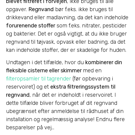
blevet filtreret i forvejen
, ikke bruges til alle
opgaver.
Regnvand
bør f.eks. ikke bruges til
drikkevand eller madlavning, da det kan indeholde
forurenende stoffer
som f.eks. nitrater, pesticider
og bakterier. Det er også vigtigt, at du ikke bruger
regnvand til tøjvask, opvask eller badning, da det
kan indeholde stoffer, der er skadelige for huden.
Undtagen i det tilfælde, hvor du
kombinerer din
fleksible cisterne eller skimmer
med en
filteropsamler til tagrender
(før opbevaring i
reservoiret) og et
ekstra filtreringssystem til
regnvand
, når det er indeholdt i reservoiret. I
dette tilfælde bliver forbruget af dit regnvand
ubegrænset efter anmeldelse til rådhuset af din
installation og regelmæssig analyse! Endnu flere
besparelser på vej…