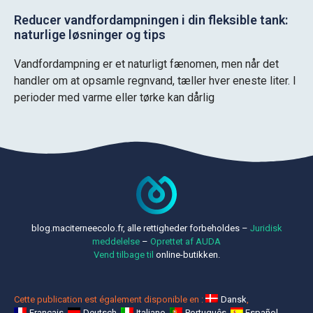
Reducer vandfordampningen i din fleksible tank:
naturlige løsninger og tips
Vandfordampning er et naturligt fænomen, men når det
handler om at opsamle regnvand, tæller hver eneste liter. I
perioder med varme eller tørke kan dårlig
blog.maciterneecolo.fr, alle rettigheder forbeholdes –
Juridisk
meddelelse
–
Oprettet af AUDA
Vend tilbage til
online-butikken.
Cette publication est également disponible en :
Dansk
Français
Deutsch
Italiano
Português
Español