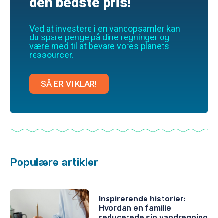
den bedste pris!
Ved at investere i en vandopsamler kan
du spare penge på dine regninger og
være med til at bevare vores planets
ressourcer.
SÅ ER VI KLAR!
Populære artikler
Inspirerende historier:
Hvordan en familie
reducerede sin vandregning