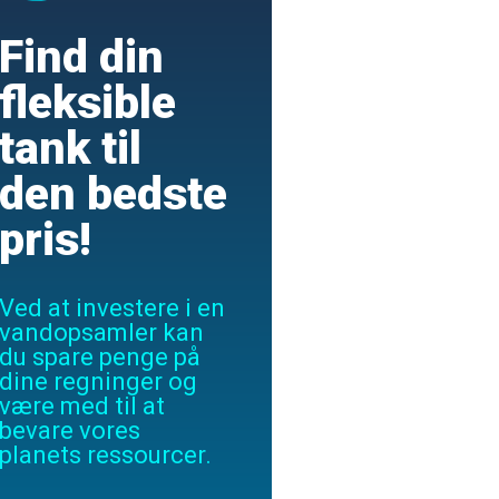
Find din
fleksible
tank til
den bedste
pris!
Ved at investere i en
vandopsamler kan
du spare penge på
dine regninger og
være med til at
bevare vores
planets ressourcer.