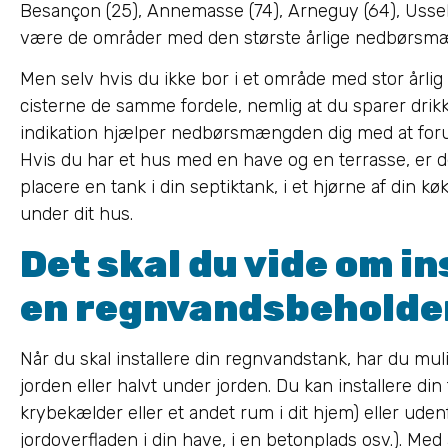
Besançon (25), Annemasse (74), Arneguy (64), Ussel (
være de områder med den største årlige nedbørsm
Men selv hvis du ikke bor i et område med stor årlig
cisterne de samme fordele, nemlig at du sparer dri
indikation hjælper nedbørsmængden dig med at for
Hvis du har et hus med en have og en terrasse, er 
placere en tank i din septiktank, i et hjørne af din k
under dit hus.
Det skal du vide om in
en regnvandsbeholde
Når du skal installere din regnvandstank, har du mul
jorden eller halvt under jorden. Du kan installere din 
krybekælder eller et andet rum i dit hjem) eller uden
jordoverfladen i din have, i en betonplads osv.). Med 