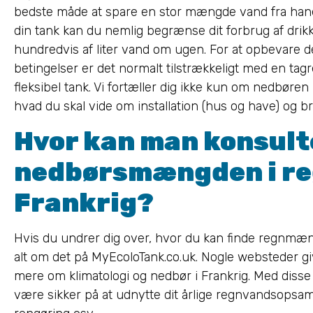
bedste måde at spare en stor mængde vand fra hane
din tank kan du nemlig begrænse dit forbrug af drikk
hundredvis af liter vand om ugen. For at opbevare 
betingelser er det normalt tilstrækkeligt med en tag
fleksibel tank. Vi fortæller dig ikke kun om nedbøren i
hvad du skal vide om installation (hus og have) og br
Hvor kan man konsult
nedbørsmængden i re
Frankrig?
Hvis du undrer dig over, hvor du kan finde regnmæ
alt om det på MyEcoloTank.co.uk. Nogle websteder giv
mere om klimatologi og nedbør i Frankrig. Med diss
være sikker på at udnytte dit årlige regnvandsopsam