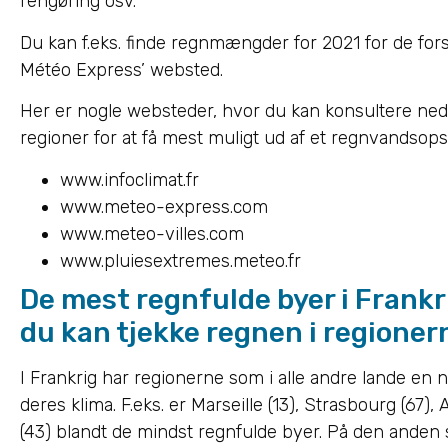
rengøring osv.
Du kan f.eks. finde regnmængder for 2021 for de forsk
Météo Express’ websted.
Her er nogle websteder, hvor du kan konsultere n
regioner for at få mest muligt ud af et regnvandso
www.infoclimat.fr
www.meteo-express.com
www.meteo-villes.com
www.pluiesextremes.meteo.fr
De mest regnfulde byer i Frankri
du kan tjekke regnen i regioner
I Frankrig har regionerne som i alle andre lande en n
deres klima. F.eks. er Marseille (13), Strasbourg (67)
(43) blandt de mindst regnfulde byer. På den ande