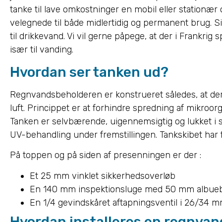
tanke til lave omkostninger en mobil eller stationær
velegnede til både midlertidig og permanent brug. Si
til drikkevand. Vi vil gerne påpege, at der i Frankrig
især til vanding.
Hvordan ser tanken ud?
Regnvandsbeholderen er konstrueret således, at der
luft. Princippet er at forhindre spredning af mikroo
Tanken er selvbærende, uigennemsigtig og lukket i 
UV-behandling under fremstillingen. Tankskibet har f
På toppen og på siden af presenningen er der :
Et 25 mm vinklet sikkerhedsoverløb
En 140 mm inspektionsluge med 50 mm albue
En 1/4 gevindskåret aftapningsventil i 26/34 
Hvordan installeres en regnva