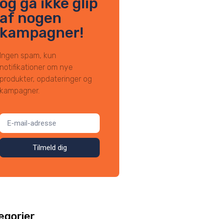
og gå ikke glip
af nogen
kampagner!
Ingen spam, kun
notifikationer om nye
produkter, opdateringer og
kampagner.
Tilmeld dig
egorier