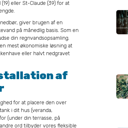
19) eller St-Claude (39) for at
ængde.
 nedbør, giver brugen af en
kkevand på månedlig basis. Som en
udse din regnvandsopsamling.
den mest økonomiske løsning at
økkenhave eller halvt nedgravet
stallation af
r
ighed for at placere den over
tank i dit hus (veranda,
for (under din terrasse, på
andre ord tilbyder vores fleksible