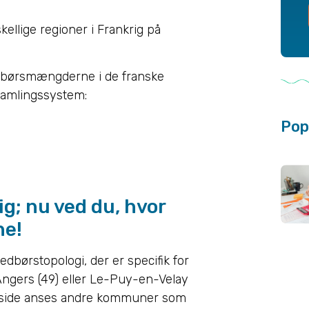
ellige regioner i Frankrig på
edbørsmængderne i de franske
psamlingssystem:
Pop
g; nu ved du, hvor
ne!
edbørstopologi, der er specifik for
, Angers (49) eller Le-Puy-en-Velay
n side anses andre kommuner som