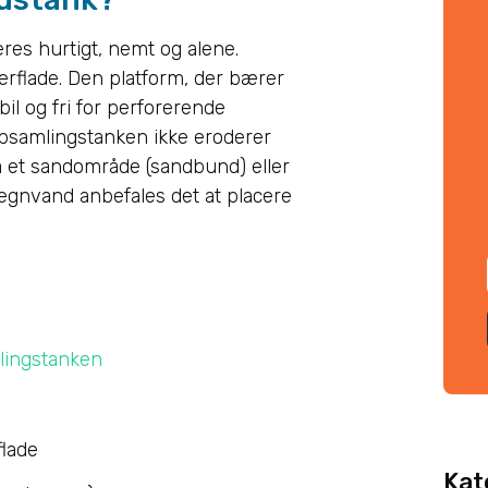
eres hurtigt, nemt og alene.
erflade. Den platform, der bærer
bil og fri for perforerende
dopsamlingstanken ikke eroderer
 på et sandområde (sandbund) eller
 regnvand anbefales det at placere
ingstanken
flade
Kat