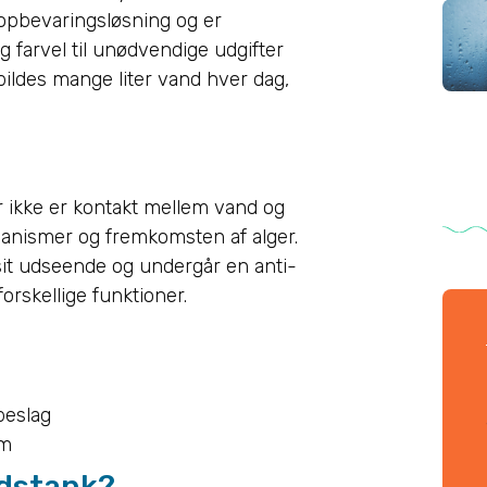
 opbevaringsløsning og er
g farvel til unødvendige udgifter
 spildes mange liter vand hver dag,
 ikke er kontakt mellem vand og
rganismer og fremkomsten af alger.
sit udseende og undergår en anti-
orskellige funktioner.
beslag
mm
ndstank?