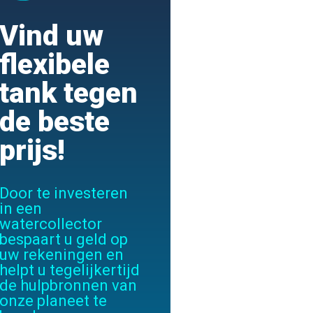
Vind uw
flexibele
tank tegen
de beste
prijs!
Door te investeren
in een
watercollector
bespaart u geld op
uw rekeningen en
helpt u tegelijkertijd
de hulpbronnen van
onze planeet te