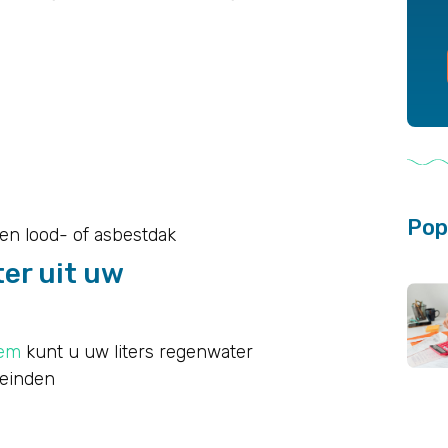
Pop
n lood- of asbestdak
er uit uw
eem
kunt u uw liters regenwater
leinden