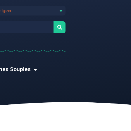
elgian
rnes Souples