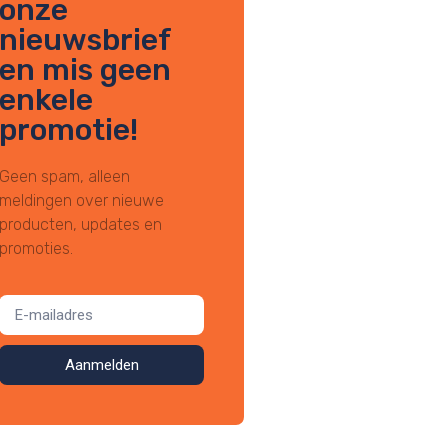
onze
nieuwsbrief
en mis geen
enkele
promotie!
Geen spam, alleen
meldingen over nieuwe
producten, updates en
promoties.
Aanmelden