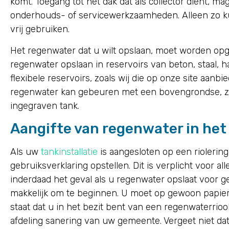
komt. Toegang tot het dak dat als collector dient, mag
onderhouds- of servicewerkzaamheden. Alleen zo ku
vrij gebruiken.
Het regenwater dat u wilt opslaan, moet worden opg
regenwater opslaan in reservoirs van beton, staal, h
flexibele reservoirs, zoals wij die op onze site aanb
regenwater kan gebeuren met een bovengrondse, ze
ingegraven tank.
Aangifte van regenwater in he
Als uw
tankinstallatie
is aangesloten op een rioleri
gebruiksverklaring opstellen. Dit is verplicht voor all
inderdaad het geval als u regenwater opslaat voor g
makkelijk om te beginnen. U moet op gewoon papie
staat dat u in het bezit bent van een regenwaterrioo
afdeling sanering van uw gemeente. Vergeet niet d