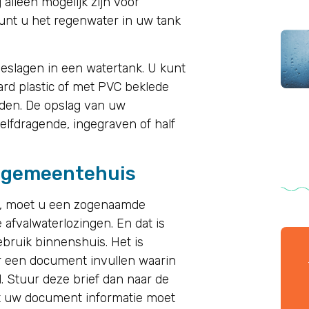
 alleen mogelijk zijn voor
nt u het regenwater in uw tank
eslagen in een watertank. U kunt
ard plastic of met PVC beklede
ieden. De opslag van uw
lfdragende, ingegraven of half
t gemeentehuis
ng, moet u een zogenaamde
e afvalwaterlozingen. En dat is
ebruik binnenshuis. Het is
r een document invullen waarin
l. Stuur deze brief dan naar de
at uw document informatie moet